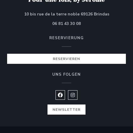
((öffnet ein
10 bis rue de la terre noble 69126 Brindas
06 81 43 30 08
RESERVIERUNG
RESERVIEREN
UNS FOLGEN
Facebook ((öffnet ein neues Fe
Instagram ((öffnet ein ne
NEWSLETTER