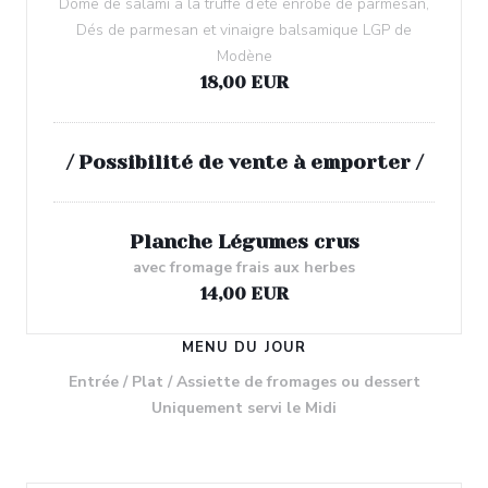
Dôme de salami à la truffe d’été enrobé de parmesan,
Dés de parmesan et vinaigre balsamique LGP de
Modène
18,00 EUR
/ Possibilité de vente à emporter /
Planche Légumes crus
avec fromage frais aux herbes
14,00 EUR
MENU DU JOUR
Entrée / Plat / Assiette de fromages ou dessert
Uniquement servi le Midi
25,00 EUR