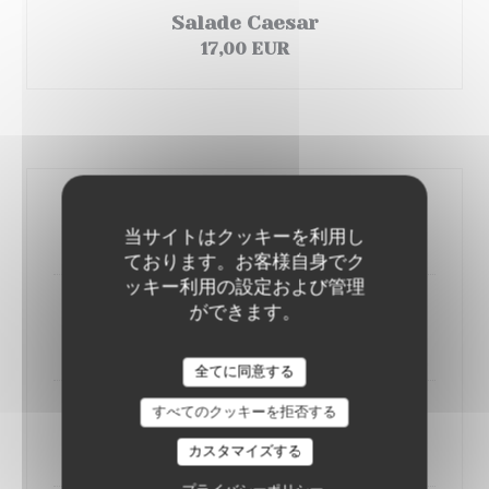
Salade Caesar
17,00 EUR
Poissons
Filet de dorade royale
24,00 EUR
当サイトはクッキーを利用し
ております。お客様自身でク
ッキー利用の設定および管理
ができます。
Dos de saumon au pesto
24,00 EUR
POUR UNE FOIS, BY JÉRÔME
全てに同意する
すべてのクッキーを拒否する
Fish & Chips maison
24,00 EUR
カスタマイズする