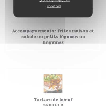
プライバシーポリシー
undefined
Tentacules de Poulpes à la Plancha
23,50 EUR
Accompagnements : frites maison et
salade ou petits légumes ou
linguines
Viandes
Tartare de boeuf
24,00 EUR