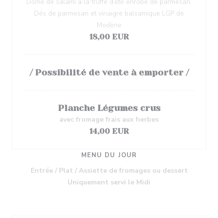
Dôme de salami à la truffe d’été enrobé de parmesan,
Dés de parmesan et vinaigre balsamique LGP de
Modène
18,00 EUR
/ Possibilité de vente à emporter /
Planche Légumes crus
avec fromage frais aux herbes
14,00 EUR
MENU DU JOUR
Entrée / Plat / Assiette de fromages ou dessert
Uniquement servi le Midi
25,00 EUR