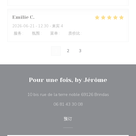
Emilie
C
2026-06-21
- 12:30 - 来宾 4
服务
:
5
/5
氛围
:
5
/5
菜单
:
5
/5
质价比
:
4
/5
1
2
3
Pour une fois, by Jérôme
((在新窗口中打
10 bis rue de la terre noble 69126 Brindas
06 81 43 30 08
预订