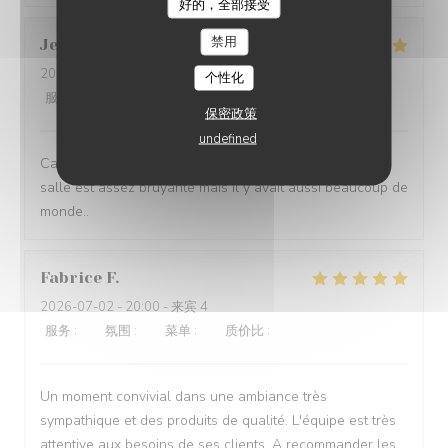
好的，全部接受
POUR UNE FOIS, BY JÉRÔME
禁用
Jean-Marc
J
2026-07-07
- 12:30 - 来宾 2
个性化
服务
:
5
/5
氛围
:
4
/5
菜单
:
5
/5
质价比
:
4
/5
保密政策
undefined
Carte et service de qualité. Les plats sont très bons, la
salle est assez bruyante mais il y avait aussi beaucoup de
monde..
Fabrice
F
2026-07-02
- 20:00 - 来宾 4
服务
:
5
/5
氛围
:
5
/5
菜单
:
5
/5
质价比
:
5
/5
Un moment convivial dans une ambiance très
sympathique et des produits de qualité. L'équipe est très
attentive aux besoins de ses clients. A recommander les