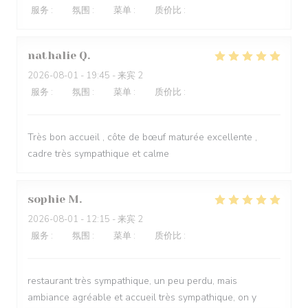
服务
:
5
/5
氛围
:
5
/5
菜单
:
5
/5
质价比
:
5
/5
nathalie
Q
2026-08-01
- 19:45 - 来宾 2
服务
:
5
/5
氛围
:
5
/5
菜单
:
5
/5
质价比
:
5
/5
Très bon accueil , côte de bœuf maturée excellente ,
cadre très sympathique et calme
sophie
M
2026-08-01
- 12:15 - 来宾 2
服务
:
5
/5
氛围
:
5
/5
菜单
:
4
/5
质价比
:
4
/5
restaurant très sympathique, un peu perdu, mais
ambiance agréable et accueil très sympathique, on y