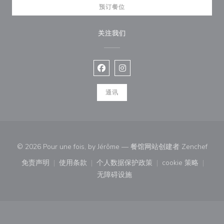
预订餐位
关注我们
Facebook ((在新窗口中打开))
Instagram ((在新窗口中打开))
通讯
((在
© 2026 Pour une fois, by Jérôme — 餐馆网站创建者
Zenchef
免责声明
使用条款
个人数据保护政策
cookie 策略
((在新窗口中打开))
((在新窗口中打开))
((在新窗口中打开))
((在新窗口中
无障碍设施
((在新窗口中打开))