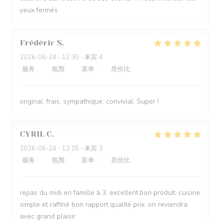
yeux fermés
Frédéric
S
2026-06-24
- 12:30 - 来宾 4
服务
:
4
/5
氛围
:
5
/5
菜单
:
5
/5
质价比
:
5
/5
original, frais, sympathique, convivial. Super !
CYRIL
C
2026-06-24
- 12:15 - 来宾 3
服务
:
4
/5
氛围
:
4
/5
菜单
:
5
/5
质价比
:
5
/5
repas du midi en famille à 3, excellent.bon produit. cuisine
simple et raffiné bon rapport qualité prix. on reviendra
avec grand plaisir