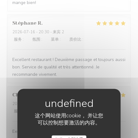
mange bien!
Stéphane
R
2026-07-16
- 20:30 - 来宾 2
服务
:
5
/5
氛围
:
5
/5
菜单
:
5
/5
质价比
:
5
/5
Excellent restaurant ! Deuxième passage et toujours aussi
bon. Service de qualité et très attentionné. Je
recommande vivement.
Christine
B
2026-07-09
- 19:00 - 来宾 3
服务
:
5
/5
氛围
:
5
/5
菜单
:
5
/5
质价比
:
5
/5
这个网站使用cookie， 并让您
可以控制想要激活的内容。
Excellent restaurant climatisé à découvrir absolument