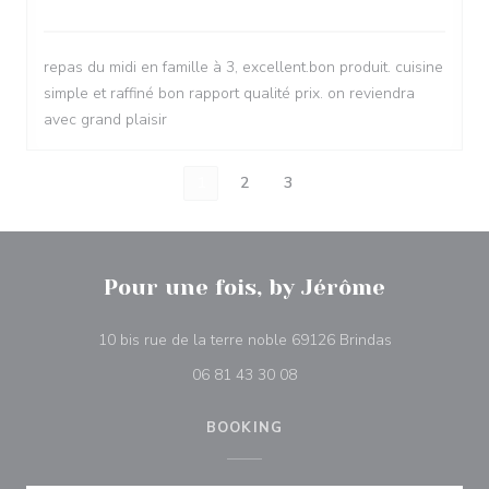
repas du midi en famille à 3, excellent.bon produit. cuisine
simple et raffiné bon rapport qualité prix. on reviendra
avec grand plaisir
1
2
3
Pour une fois, by Jérôme
((opens in a 
10 bis rue de la terre noble 69126 Brindas
06 81 43 30 08
BOOKING