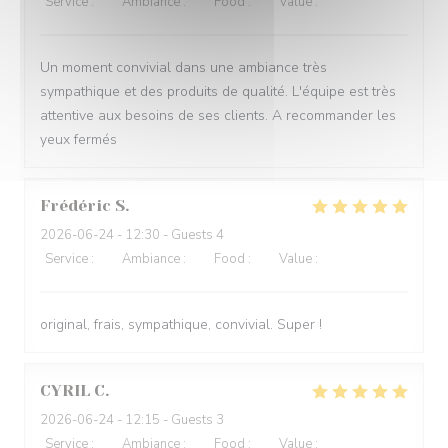
Service
:
5
/5
Ambiance
:
5
/5
Food
:
5
/5
Value
:
5
/5
Un moment convivial dans une ambiance très
sympathique et des produits de qualité. L'équipe est très
attentive aux besoins de ses clients. A recommander les
yeux fermés
Frédéric
S
2026-06-24
- 12:30 - Guests 4
Service
:
4
/5
Ambiance
:
5
/5
Food
:
5
/5
Value
:
5
/5
original, frais, sympathique, convivial. Super !
CYRIL
C
2026-06-24
- 12:15 - Guests 3
Service
:
4
/5
Ambiance
:
4
/5
Food
:
5
/5
Value
:
5
/5