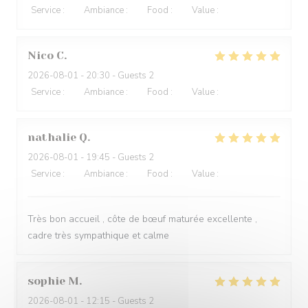
Service
:
5
/5
Ambiance
:
5
/5
Food
:
4
/5
Value
:
5
/5
Nico
C
2026-08-01
- 20:30 - Guests 2
Service
:
5
/5
Ambiance
:
5
/5
Food
:
5
/5
Value
:
5
/5
nathalie
Q
2026-08-01
- 19:45 - Guests 2
Service
:
5
/5
Ambiance
:
5
/5
Food
:
5
/5
Value
:
5
/5
Très bon accueil , côte de bœuf maturée excellente ,
cadre très sympathique et calme
sophie
M
2026-08-01
- 12:15 - Guests 2