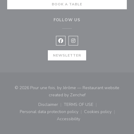
BOOK A TABLE
FOLLOW US
Facebook ((opens in a new window
Instagram ((opens in a new w
NEWSLETTER
© 2026 Pour une fois, by Jérôme — Restaurant website
((opens in a new window)
created by
Zenchef
Disclaimer
TERMS OF USE
((opens in a new window))
((opens in a new window))
Personal data protection policy
Cookies policy
((opens in a new window))
((opens in a new
Accessibility
((opens in a new window))