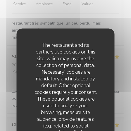
Service
:
5
/5
Ambiance
:
5
/5
Food
:
4
/5
Value
:
4
/5
restaurant très sympathique, un peu perdu, mais
ambiance agréable et accueil très sympathique, on y
mange bien!
The restaurant and its
partners use cookies on this
Stéphane
R
site, which may involve the
collection of personal data.
2026-07-16
- 20:30 - Guests 2
'Necessary' cookies are
Service
:
5
/5
Ambiance
:
5
/5
Food
:
5
/5
Value
:
5
/5
mandatory and installed by
default. Other optional
Excellent restaurant ! Deuxième passage et toujours aussi
cookies require your consent.
These optional cookies are
bon. Service de qualité et très attentionné. Je
used to analyze your
recommande vivement.
browsing, measure site
audience, provide features
Christine
B
(e.g., related to social