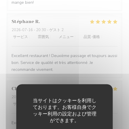
mange bien!
Stéphane
R
2026-07-16
- 20:30 - ゲスト 2
サービス
:
5
/5
雰囲気
:
5
/5
メニュー
:
5
/5
品質-価格
:
5
/5
Excellent restaurant ! Deuxième passage et toujours aussi
bon. Service de qualité et très attentionné. Je
recommande vivement.
Christine
B
2026-07-09
- 19:00 - ゲスト 3
当サイトはクッキーを利用し
サービス
:
5
/5
雰囲気
:
5
/5
メニュー
:
5
/5
品質-価格
:
5
/5
ております。お客様自身でク
ッキー利用の設定および管理
ができます。
Excellent restaurant climatisé à découvrir absolument