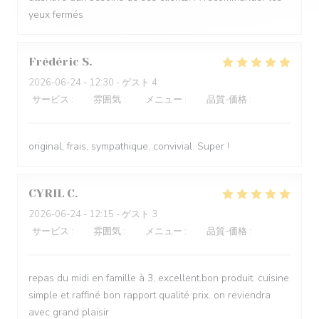
yeux fermés
Frédéric
S
2026-06-24
- 12:30 - ゲスト 4
サービス
:
4
/5
雰囲気
:
5
/5
メニュー
:
5
/5
品質-価格
:
5
/5
original, frais, sympathique, convivial. Super !
CYRIL
C
2026-06-24
- 12:15 - ゲスト 3
サービス
:
4
/5
雰囲気
:
4
/5
メニュー
:
5
/5
品質-価格
:
5
/5
repas du midi en famille à 3, excellent.bon produit. cuisine
simple et raffiné bon rapport qualité prix. on reviendra
avec grand plaisir