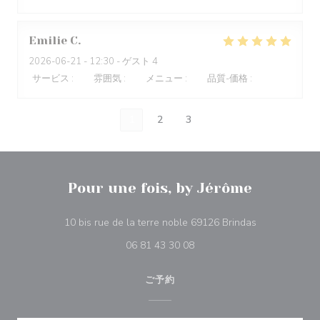
Emilie
C
2026-06-21
- 12:30 - ゲスト 4
サービス
:
5
/5
雰囲気
:
5
/5
メニュー
:
5
/5
品質-価格
:
4
/5
1
2
3
Pour une fois, by Jérôme
((新しいウィ
10 bis rue de la terre noble 69126 Brindas
06 81 43 30 08
ご予約