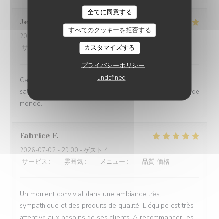
POUR UNE FOIS, BY JÉRÔME
全てに同意する
Jean-Marc
J
すべてのクッキーを拒否する
2026-07-07
- 12:30 - ゲスト 2
カスタマイズする
サービス
:
5
/5
雰囲気
:
4
/5
メニュー
:
5
/5
品質-価格
:
4
/5
プライバシーポリシー
undefined
Carte et service de qualité. Les plats sont très bons, la
salle est assez bruyante mais il y avait aussi beaucoup de
monde..
Fabrice
F
2026-07-02
- 20:00 - ゲスト 4
サービス
:
5
/5
雰囲気
:
5
/5
メニュー
:
5
/5
品質-価格
:
5
/5
Un moment convivial dans une ambiance très
sympathique et des produits de qualité. L'équipe est très
attentive aux besoins de ses clients. A recommander les